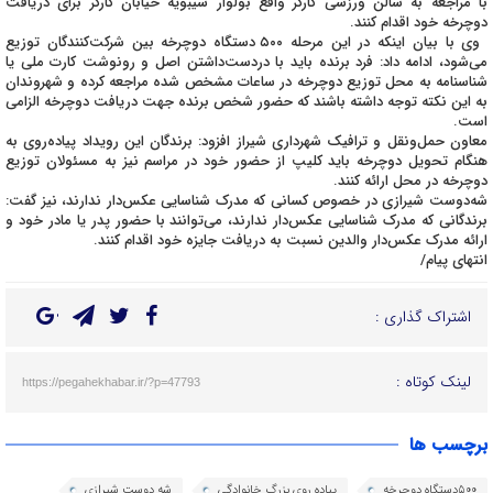
با مراجعه به سالن ورزشی کارگر واقع بولوار سیبویه خیابان کارگر برای دریافت
دوچرخه خود اقدام کنند.
وی با بیان اینکه در این مرحله ۵۰۰ دستگاه دوچرخه بین شرکت‌کنندگان توزیع
می‌شود، ادامه داد: فرد برنده باید با دردست‌داشتن اصل و رونوشت کارت ملی یا
شناسنامه به محل توزیع دوچرخه در ساعات مشخص شده مراجعه کرده و شهروندان
به این نکته توجه داشته باشند که حضور شخص برنده جهت دریافت دوچرخه الزامی
است.
معاون حمل‌ونقل و ترافیک شهرداری شیراز افزود: برندگان این رویداد پیاده‌روی به
هنگام تحویل دوچرخه باید کلیپ از حضور خود در مراسم نیز به مسئولان توزیع
دوچرخه در محل ارائه کنند.
شه‌دوست شیرازی در خصوص کسانی که مدرک شناسایی عکس‌دار ندارند، نیز گفت:
برندگانی که مدرک شناسایی عکس‌دار ندارند، می‌توانند با حضور پدر یا مادر خود و
ارائه مدرک عکس‌دار والدین نسبت به دریافت جایزه خود اقدام کنند.
انتهای پیام/
اشتراک گذاری :
لینک کوتاه :
https://pegahekhabar.ir/?p=47793
برچسب ها
۵۰۰دستگاه دوچرخه
پیاده روی بزرگ خانوادگی
شه دوست شیرازی