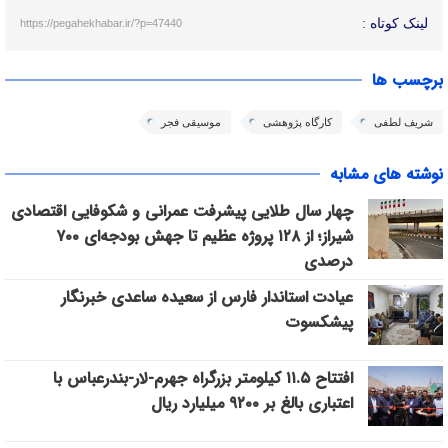
لینک کوتاه :
https://pegahekhabar.ir/?p=47440
برچسب ها
شریف لطفی
کارگاه پژوهشی
موسیقی فجر
نوشته های مشابه
چهار سال طلایی پیشرفت عمرانی و شکوفایی اقتصادی
شیراز؛ از ۱۲۸ پروژه عظیم تا جهش بودجه‌ای ۷۰۰
درصدی
عیادت استاندار فارس از سعیده ساعدی خبرنگار
پیشکسوت
افتتاح ۱۱.۵ کیلومتر بزرگراه جهرم-لار-بندرعباس با
اعتباری بالغ بر ۹۲۰۰ میلیارد ریال