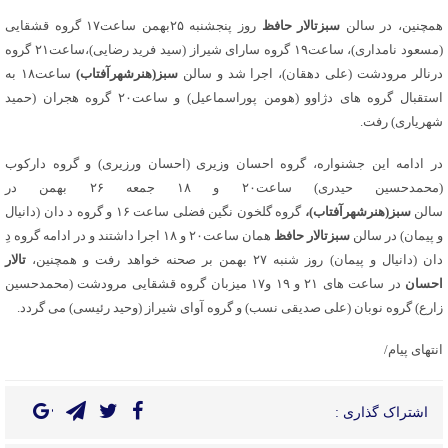
همچنین، در سالن
سبزتالار حافظ
روز پنجشنبه ۲۵بهمن ساعت۱۷ گروه قشقایی
(مسعود نامداری)، ساعت۱۹ گروه سارای شیراز (سید فرید رضایی)،ساعت۲۱ گروه
درنالر مرودشت (علی دهقان)، اجرا شد و سالن
سبز(هنرشهرآفتاب)
ساعت۱۸ به
استقبال گروه های دژاوو (هومن پوراسماعیل) و ساعت۲۰ گروه هجران (حمید
شهریاری) رفت.
در ادامه این جشنواره، گروه احسان وزیری (احسان ورزیری) و گروه دارکوب
(محمدحسین حیدری) ساعت۲۰ و ۱۸ جمعه ۲۶ بهمن در
سالن
سبز(هنرشهرآفتاب)،
گروه گلخون نگین فضلی ساعت ۱۶ و گروه د دان (دانیال
و پیمان) در سالن
سبزتالار حافظ
همان ساعت۲۰ و ۱۸ اجرا داشتند و در ادامه گروه دِ
دان (دانیال و پیمان) روز شنبه ۲۷ بهمن بر صحنه خواهد رفت و همچنین،
تالار
احسان
در ساعت های ۲۱ و ۱۹ و۱۷ میزبان گروه قشقایی مرودشت (محمدحسین
زارع) گروه نوبان (علی صدیقی نسب) و گروه آوای شیراز (وحید رئیسی) می گردد.
انتهای پیام/
اشتراک گذاری :