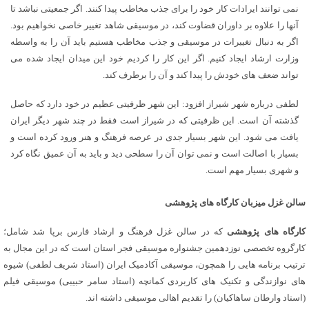
نمی توانند ایرادات کار خود را برای جذب مخاطب پیدا کنند. اگر جمعیتی نباشد تا
آنها را علاوه بر داوران قضاوت کند، در موسیقی شاهد تغییر خاصی نخواهیم بود.
اگر به دنبال تغییرات در موسیقی و جذب مخاطب هستیم باید آن را به واسطه
وزارت ارشاد ایجاد کنیم. اگر این کار را کردیم خود این میدان ایجاد شده می
تواند ضعف های خودش را پیدا کند و آن را برطرف کند.
لطفی درباره شهر شیراز افزود: این شهر ظرفیتی عظیم در خود دارد که حاصل
گذشته آن است. این ظرفیتی که در شیراز است فقط در چند شهر دیگر ایران
یافت می شود. این شهر بسیار جدی در عرصه فرهنگ و هنر ورود کرده است و
بسیار با اصالت است و نمی توان آن را سطحی دید و باید به آن عمیق نگاه کرد
و شهری بسیار مهم است.
سالن غزل میزبان کارگاه های پژوهشی
کارگاه های پژوهشی
که در سالن غزل فرهنگ و ارشاد فارس برپا شد شامل؛
کارگروه تخصصی نوزدهمین جشنواره موسیقی فجر استان است که در این مجال به
ترتیب برنامه هایی را همچون، موسیقی آکادمیک ایران (استاد شریف لطفی) شیوه
های نوازندگی و تکنیک های کاربردی کمانچه (استاد سامر حبیبی) موسیقی فیلم
(استاد وارطان ساهاکیان) را تقدیم اهالی موسیقی داشته اند.