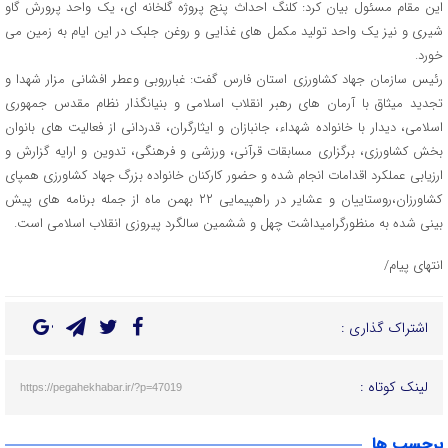
این مقام مسئول بیان کرد: کلنگ احداث پنج پروژه گلخانه ای، یک واحد پرورش گاو
شیری و نیز یک واحد تولید مکمل های غذایی و روغن جلبک در این ایام به زمین می
خورد.
رئیس سازمان جهاد کشاورزی استان فارس گفت: غبارروبی وعطر افشانی مزار شهدا و
تجدید میثاق با آرمان های رهبر انقلاب اسلامی و بنیانگذار نظام مقدس جمهوری
اسلامی، دیدار با خانواده شهداء، جانبازان و ایثارگران، قدردانی از فعالیت های بانوان
بخش کشاورزی، برگزاری مسابقات قرآنی، ورزشی و فرهنگی، تدوین و ارایه گزارش و
ارزیابی عملکرد اقدامات انجام شده و حضور كاركنان خانواده بزرگ جهاد كشاورزي همپاي
كشاورزان،روستاييان و عشاير در راهپيمايي ۲۲ بهمن ماه از جمله برنامه های پیش
بینی شده به منظورگرامیداشت چهل و ششمین سالگرد پیروزی انقلاب اسلامی است.
انتهای پیام/
اشتراک گذاری :
لینک کوتاه :
https://pegahekhabar.ir/?p=47019
برچسب ها