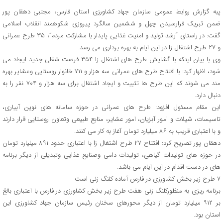
پبه گزارش روابط عمومی سازمان جهاد کشاورزی استان فارس، مجتبی دهقان پور
ضمن تبریک فرارسیدن چهل و ششمین سالگرد پیروزی شکوهمند انقلاب اسلامی
گفت: در راستای “رشد تولید و امنیت غذایی پایدار با مشارکت مردم”، ۳۵ طرح عمرانی
و ۲۷ طرح اشتغال زا در این ایام به بهره برداری می رسد.
وی با بیان اینکه با گشایش طرح های اشتغال زا ۳۵۴ فرصت شغلی جدید ایجاد می
شود، اظهار کرد: با افتتاح طرح های عمرانی سه هزار و ۷۱۱ خانوار روستایی وعشایر بهره
مند می شوند که این طرح ها تثبیت و ایجاد اشتغال برای سه هزار و ۷۰۴ نفر را به
دنبال دارد.
این مقام مسئول افزود: طرح های عمرانی در حوزه سامانه های نوین آبیاری،
تاسیسات، شیلات و امور آبزیان، امور عشایر، منابع طبیعی وتعاون روستایی قرار دارند
و با اعتباری قریب به ۸۶ میلیارد تومان آغاز به کار می کنند.
دهقان پور تصریح کرد: افتتاح ۲۷ طرح اشتغال زا با اعتباری حدود ۸۹۱ میلیارد تومان
در حوزه های تولیدات گیاهی، تولیدات دامی وصنایع غذایی وتبدیلی از دیگر برنامه
های در دست اقدام در این ایام می باشد.
۷ طرح زیر بخش کشاورزی در فارس آماده کلنگ زنی است
برنامه ریزی به منظورکلنگ زنی هفت طرح زیر بخش کشاورزی در فارس با اعتباری بالغ
بر ۹۱۲ میلیارد تومان از دیگر محورهای سخنان رئیس سازمان جهاد کشاورزی این
استان بود.