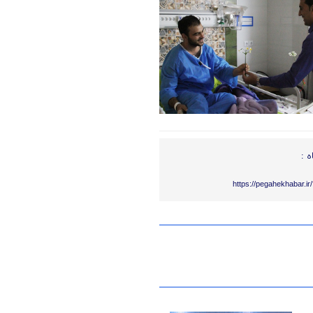
ه :
https://pegahekhabar.i