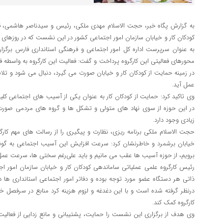
به گزارش پگاه خبر، حجت الاسلام مهدی ملکی، رئیس و سیدناصر هاشمی، قائ
کودکان کار و خیابان سازمان امور اجتماعی کشور در این نشست که در رو
به عنوان سرپرست اداره کل امور اجتماعی و فرهنگی استانداری فارس برگز
محورهای فعالیتی این کارگروه پرداخت و گفت: فعالیت این کارگروه به واسطه
در زمینه حمایت از کودکان کار و خیابان صورت می گیرد، دنبال می شود و تل
عمل آید.
وی تاکید کرد: حمایت از کودکان کار به عنوان یکی از آسیب های اجتماعی ک
در این حوزه از سوی نهاد های متولی و تشکل ها و گروه های مردمی صورت
زیادی وجود دارد.
حجت الاسلام ملکی برنامه ریزی، نظارت و پیگیری را از رسالت های مهم کارگ
خیابان برشمرد و خاطرنشان کرد: سرعت افزایش این آسیب اجتماعی به گو
برویم، از حوزه آسیب ها عقب می مانیم و باید علی‌رغم سختی ها، سرعت عم
رئیس کارگروه علمی عملیاتی ساماندهی کودکان کار و خیابان سازمان امور اج
ذاتی هر دستگاه عضو مورد توجه بوده و دفاتر امور اجتماعی استانداری ها 
درنظر گرفته شده است و با این دغدغه و لزوم هزینه کرد منابع در سرفصل 
کارگروه کمک کند.
وی هدف از برگزاری این نشست را حمایت، پشتیبانی و مانع زدایی از فعالی