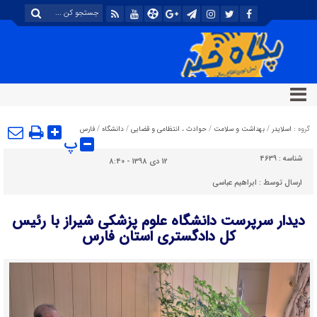
گروه :
اسلایدر
/
بهداشت و سلامت
/
حوادث ، انتظامی و قضایی
/
دانشگاه
/
فارس
پ
شناسه :
4639
12 دی 1398 - 8:40
ارسال توسط :
ابراهیم عباسی
دیدار سرپرست دانشگاه علوم پزشکی شیراز با رئیس
کل دادگستری استان فارس