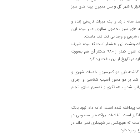
ز یا شهر گل و بلبل مدیون پهنه های سبز
د ساله دارند و یک میراث تاریخی زنده و
هنه های سبز محصول سالهای عمر مردم این
نی، شرعی و وجدانی تک تک ماست.
ات قصردشت این هشدار است که مردم شریف
شیراز و مسئولان محترم از ۳۵۰۰ هکتار وسعت باغات در هم تنیده قصردشت اکنون کمتر از ۹۸۰ هکتار آن هم بصورت
 در تاریخ از این باغات یاد کرد.
ل گذشته ذیل دو کمیسیون خدمات شهری و
اش‌ شد بر دو محور آسیب شناسی و اجرای
ملیاتی شدن، همفکری و تصمیم سازی انجام
ات پرداخته شده است، ادامه داد: نبود بانک
نگیز است. اطلاعات پراکنده و محدودی در
ز است که هیچکس در شهرداری نمی داند در
 وجود دارد.