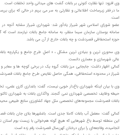
وی افزود: تنها نظارت کنونی بر باغات گشت های میدانی واحد تخلفات است.
ما در فقر زیرساخت اطلاعاتی و نظارتی به سر می بریم در حالی که برای بررس
است.
عضو شورای اسلامی شهر شیراز یادآور شد: شهرداری شیراز مشابه آنچه در س
سامانه بوستان سازمان سیما منظر، به سامانه جامع باغات نیازمند است که گ
حوزه استحفاظی قصردشت و چه باغات خارج از آن می باشد.
عالی شهرسازی و معماری دانست.
کمالی اظهار داشت: جابجایی مرز باغات گروه یک در برخی کوچه ها و معابر و 
شیراز در محدوده استحفاظی، همگی حاصل نقایص طرح جامع باغات قصردشت 
وی با بیان اینکه شهرداری باغ‌دار خوبی نیست، گفت: باغداری کاری علمی، تخ
حیطه وظایف تخصصی شهرداری نمی گنجند. واگذاری باغات به شهرداری تاکنون
باغات قصردشت مجموعه‌های تخصصی مثل جهاد کشاورزی منابع طبیعی محیط 
کمالی گفت: معضل آب باغات کاملا جدی است. باغشهرها بلای جان باغات قص
این منطقه توسط باغ شهرهایی که هیچ گونه هم‌خوانی با زیست بوم استان 
انجامیده، وفاجعه‌ای را برای درختان کهن‌سال قصردشت رقم زده است.