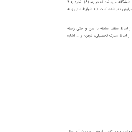
(چ) حداقل مدرک تحصیلی کارشناسی مرتبط و سابقه اجرایی به شرح بندهای ششگانه می‌باشد که در بند (۶) اشاره به ۹
لیون نفر شده است. (نه شرایط سنی و نه
 از لحاظ سقف سابقه یا سن و حتی رابطه
ا از لحاظ مدرک تحصیلی، تجربه و … اشاره
مداری مردم کفت: آنچه از حوادث آن سال