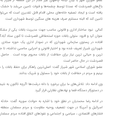
عضو شورای شهر با بیان اینکه چاههای غیر مجاز در این منطقه از شیراز 
باغ‌های قصردشت که عمدتا توسط چشمه‌ها و قنوات تامین می‌شد با خشک
یافته است و ایجاد تصفیه خانه‌های محلی اقدام قابل تقدیری است که می‌توان
تامین کند که البته مستلزم صرف هزینه های سنگین توسط شهرداری است.
عنوان کرد و افزود: متولی باغات حوزه استحفاظی قصردشت تا کنون ستاد آباد
افتاده در پستوی سازمانی شهرداری که در نمودار اداری یک حوزه ستاد
شهرداری شیراز تعریف شده بود و اختیار قانونی و اجرایی مناسبی نداشته، تا ج
ترین و حیاتی ترین نیاز برای حفاظت از باغات محروم بوده است . حاصل 
قصردشت در حال حاضر است.
عضو شورای اسلامی شهر شیراز گفت: اصلی‌ترین راهکار برای حفظ باغات را
بینیم و مردم در حفاظت از باغات خود را مسئول و شریک بدانند.
وی ادامه داد: تلاش‌های ما برای برخورد با دانه درشت‌ها اگرچه تاکنون به نت
در دستورکار دستگاه قضا و نهادهای نظارتی قرار گیرد.
در ادامه رضا محمدیان در نطق خود با اشاره به حوادث سوریه گفت: حادث
اسرائیل و آمریکا در جهت تضعیف روحیه مقاومت و مردم مسلمان منطقه گ
فشارهای اقتصادی ، سیاسی و اجتماعی و نفوذ‌های اتفاق افتاده مردم مسلمان