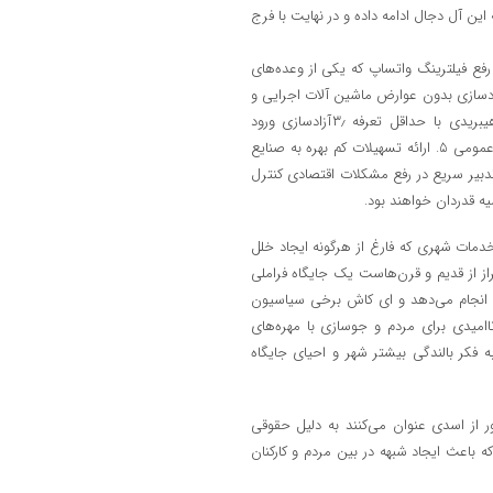
 این آل دجال ادامه داده و در نهایت با فرج
فع فیلترینگ واتساپ که یکی از وعده‌های
ی بود عمل نمود می‌تواند در زمان کوتاهی تصمیمات دیگری مثل ۱٫ آزادسازی بدون عوارض ماشین آلات اجرایی و
زیربنایی همچنین اتوبوس و مینی بوس ۲. آزادسازی خودروهای سواری هیبریدی با حداقل تعرفه ۳٫آزادسازی ورود
تکنولوژی‌های جدید در کمترین زمان و بدون عوارض ۴ .تسهیل واردات ارزاق عمومی ۵. ارائه تسهیلات کم بهره به صنایع
دبیر سریع در رفع مشکلات اقتصادی کنترل
ه قدردان خواهند بود.
دمات شهری که فارغ از هرگونه ایجاد خلل
از از قدیم و قرن‌هاست یک جایگاه فراملی
ه انجام می‌دهد و ای کاش برخی سیاسیون
اامیدی برای مردم و جوسازی با مهره‌های
فکر بالندگی بیشتر شهر و احیای جایگاه
 از اسدی عنوان می‌کنند به دلیل حقوقی
 باعث ایجاد شبهه در بین مردم و کارکنان