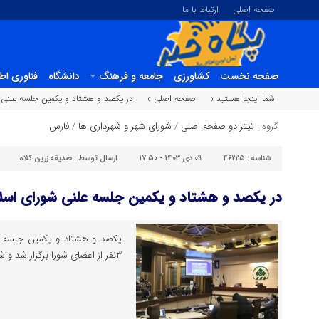
صفحه اصلی
ارتباط با ما
صفحه نخست
کشاورزی
جامعه و فرهنگ
دانشگاه
فناوری اط
شما اینجا هستید »
صفحه اصلی »
در یکصد و هشتاد و یکمین جلسه علنی 
گروه :
تیتر دو صفحه اصلی
/
شورای شهر و شهرداری ها
/
فارس
شناسه :
46225
09 دی 1403 - 17:50
ارسال توسط :
صدیقه زرین کلاه
در یکصد و هشتاد و یکمین جلسه علنی شورای اس
یکصد و هشتاد و یکمین جلسه عل
۳نفر از اعضای شورا برگزار شد و شش دستور کار مورد بررسی قرار گرفت.