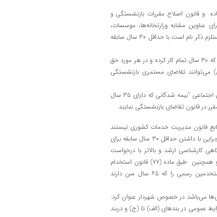
بق این ماده و قانون اصلاح مقررات بازنشستگی و
 عناوین مشابه وزارتخانه‌ها، موسسات،
شرکت‌های دولتی، شهرداری ها و موسسات دولتی که مشمول قانون بر آنها مستلزم ذکر نام است با حداقل ۳۰ سال سابقه
محمدیان ابراز داشت: طبق تبصره (۱ ) ماده ۷۶ قانون تامین اجتماعی “کسانی که ۳۰ سال تمام کار کرده و در هر مورد حق
) می‌توانند تقاضای مستمری بازنشستگی
عضو شورای اسلامی شهر شیراز گفت: طبق تبصره ( ۳) ماده ۷۶ قانون تامین اجتماعی “بیمه شدگانی که دارای ۳۵ سال
رر در قانون تقاضای بازنشستگی نمایند.
تابع قانون مدیریت خدمات کشوری نیستند
اما با این وجود نیز طبق ماده (۱۰۳) قانون مدیریت خدمات کشوری “دستگاه اجرایی با داشتن حداقل ۳۰ سال سابقه برای
ت دانشگاهی کارشناسی ارشد و بالاتر با درخواست
کارمند برای سنوات بالاتر از ۳۰ سال می‌تواند کارمند خود را بازنشسته نماید و همچنین طبق ماده (۷۷) قانون استخدام
کشوری وزارتخانه‌ها و موسسات دولتی مشمول این قانون مکلفند کلیه مستخدمین رسمی را که ۶۵ سال سن دارند
ی‌ها می‌باشد در خصوص شهردار عنوان کرد:
ط احراز تصدی شهردار که طبق ماده ۳ اشاره به شرایط عمومی در بندهای (الف) تا (ج) و دربند