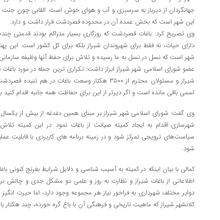
جهانگردان از دیرباز به سرسبزی و آب و هوای خوش است. القابی چون جنت ترا
این شهر است که بخش عمده آن در محدوده قصردشت قرار داشت و دارد.
وی تصریح کرد: باغات قصردشت که روزگاری بسیار متراکم بودند قدمتی چندص
دارای حیات، نه فقط برای شهروندان شیراز بلکه برای کل کشور است. این پ
شهر است که نسل در نسل به ما رسیده و تلاش برای حفظ آنها وظیفه سازما
عضو شورای اسلامی شهر شیراز ابراز داشت: تکراری ترین جمله در مورد باغ
اسمی باقی مانده است و اگر دیرتر از این برای حفاظت همه جانبه اقدام کنید باید
وی گفت: شورای اسلامی شهر شیراز بر مبنای همین دغدغه از بیش از یکسا
شهرسازی اقدام به ایجاد کمیته صیانت از باغات نمود. در این کمیته تل
سیاست‌های ترویجی تمرکز شود و در زمینه برنامه های کاربردی با قابلیت ع
شود.
کمالی با بیان اینکه در کمیته به آسیب شناسی و دلایل شرایط بغرنج کنونی باغ
اطلاعاتی از باغات شیراز و نظارت به روز و علمی دو مشکل جدی و چالش برا
دوایر مختلف شهرداری به فراخور نیاز هر مجموعه وجود دارد، اما حیرت انگی
کلانشهر شیراز که ماهیت تاریخی و فرهنگی آن با باغ گره خورده، چند هکتار باغ