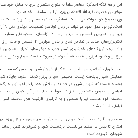
این واقعه تنگه احدگونه معاصر قطعاً به عنوان منتظران فرج به مبارزه خود علیه
مولایمان حضرت بقیه الله الاعظم پیروزی از آن مسلمانان خواهد بود.
وی تصریح کرد: دولت می‌بایست همانگونه که در تصمیم چند روزه نسبت به ر
انتخابات
برای ایجاد نیروگاه‌های خورشیدی نسل جدید و دیگر موارد اجرایی همچنین ت
نرخ ارز و کمبود انرژی را بنماید قطعاً مردم در صورت خدمت سریع و بدون حاشی
عضو شورای اسلامی شهر شیراز با تشکر از شهردار شیراز و رییس کمیسیون خ
همایش شیراز پایتخت زیست محیطی آسیا را برگزار کردند، افزود: جایگاه شیر
بوده و هست که شهردار شیراز در حد توان تلاش خود را در احیا این جایگا
افراطی و مغرض پشت پرده نیز که صرفاً به دنبال غبار آلود کردن و ایجاد ن
مختلف خود هستند نیز با همدلی و به کارگیری ظرفیت های مختلف کمی به 
فراملی شیراز باشند.
محمدیان افزود: مدتی است برخی غوغاسالاران و سیاسیون طراح پروژه عبور
ایشان تا بهمن یا اسفند می‌بایست بازنشست شود و نمی‌تواند شهردار بماند که
شهرداری گردیده است.