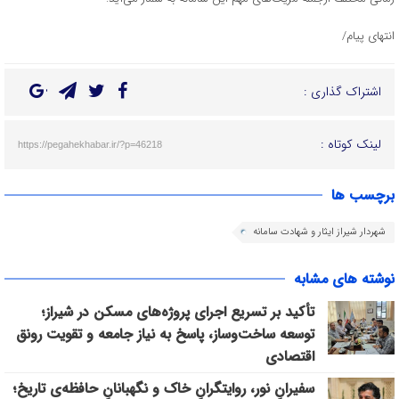
انتهای پیام/
اشتراک گذاری :
لینک کوتاه :
https://pegahekhabar.ir/?p=46218
برچسب ها
شهردار شیراز ایثار و شهادت سامانه
نوشته های مشابه
تأکید بر تسریع اجرای پروژه‌های مسکن در شیراز؛
توسعه ساخت‌وساز، پاسخ به نیاز جامعه و تقویت رونق
اقتصادی
سفیرانِ نور، روایتگرانِ خاک و نگهبانانِ حافظه‌ی تاریخ؛