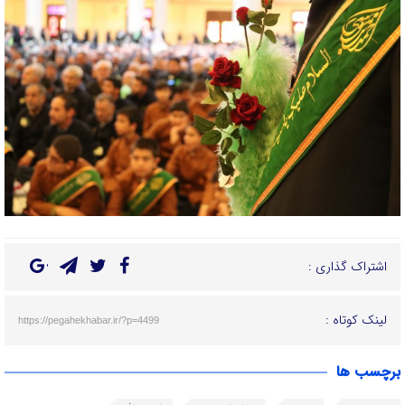
اشتراک گذاری :
لینک کوتاه :
https://pegahekhabar.ir/?p=4499
برچسب ها