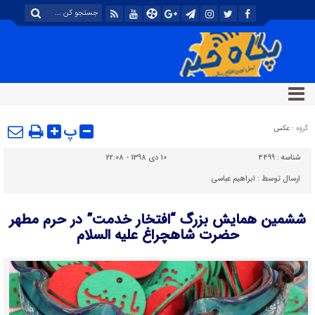
پ
گروه :
عکس
شناسه :
4499
10 دی 1398 - 22:08
ارسال توسط :
ابراهیم عباسی
ششمین همایش بزرگ “افتخار خدمت” در حرم مطهر
حضرت شاهچراغ علیه السلام