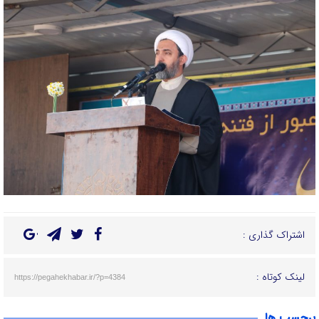
اشتراک گذاری :
لینک کوتاه :
https://pegahekhabar.ir/?p=4384
برچسب ها