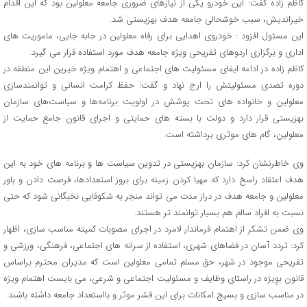
کاظم زاده گفت: این خودرو یکی از نیازهای ضروری جامعه معلولین بود که این اقدام
خیراندیش، سبب خوشحالی جامعه هدف بهزیستی شد.
این مسئول افزود : خودروی اهدایی برای رفاه معلولین در جابه جایی، ماموریت های
اداری و برگزاری اردوهای تفریحی ویژه جامعه هدف مورد استفاده قرار می گیرد.
کاظم زاده در ادامه ایفای مسئولیت های اجتماعی و اهتمام ویژه خیرین این منطقه در
دوره تصدی مسئولیتش را ارج نهاد و گفت: حفظ کرامت انسانی و توانمندسازی
معلولین و خانواده های تحت پوشش در اولویت برنامه‌ها و سیاست‌های سازمان
بهزیستی قرار دارد و دولت با بسته های حمایتی و اجرای قانون جامع حمایت از
معلولین، گام های موثری برداشته است.
وی خاطرنشان کرد: سازمان بهزیستی در تدوین سیاست ها و برنامه های خود به این
هدف اعتقاد راسخ دارد که مهیا کردن زمینه برای بروز استعدادها، فرصت دادن و باور
معلولین و جامعه هدف در دراز مدت می تواند منجر به شکوفایی نخبگانی شود که حتی
نسبت به افراد سالم هم بسیار توانمند تر هستند.
وی ضمن تشکر از اهتمام فرماندار لامرد در اجرای مصوبات کمیته مناسب سازی، اظهار
کرد: تردد آسان در فضاهای شهری، استفاده از سرانه های اجتماعی، فرهنگی، ورزشی و
تفریحی موجود در شهر، حق مسلم تمامی معلولین است که مدیران محترم براساس
قانون بوِیژه در راستای وظایف و مسئولیت اجتماعی و شرعی، می بایست اهتمام ویژه
در مناسب سازی و بسیج امکانات برای این قشر موثر و بااستعداد جامعه داشته باشند.