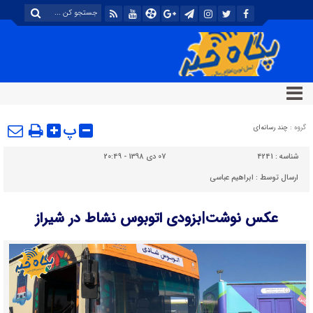
پ
گروه :
چند رسانه‌ای
شناسه :
4241
07 دی 1398 - 20:49
ارسال توسط :
ابراهیم عباسی
عکس نوشت|بزودی اتوبوس نشاط در شیراز