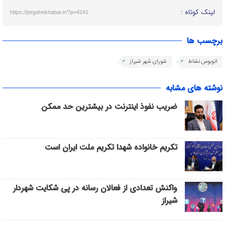
لینک کوتاه :
https://pegahekhabar.ir/?p=4241
برچسب ها
اتوبوس نشاط
شورای شهر شیراز
نوشته های مشابه
ضریب نفوذ اینترنت در بیشترین حد ممکن
تکریم خانواده شهدا تکریم ملت ایران است
واکنش تعدادی از فعالان رسانه در پی شکایت شهردار
شیراز