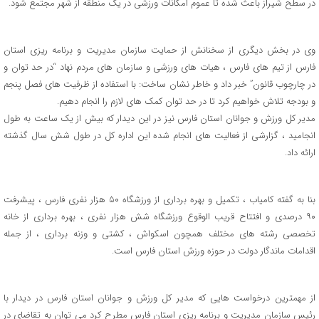
در سطح شیراز باعث شده تا عموم امکانات ورزشی در یک منطقه از شهر مجتمع شود.
وی در بخش دیگری از سخنانش از حمایت سازمان مدیریت و برنامه ریزی استان
فارس از تیم های فارس ، هیات های ورزشی و سازمان های مردم نهاد “در حد توان و
در چارچوب قانون” خبر داد و خاطر نشان ساخت: با استفاده از ظرفیت های فصل پنجم
و بودجه تلاش خواهیم کرد تا در حد توان کمک های لازم را انجام دهیم.
مدیر کل ورزش و جوانان استان فارس نیز در این دیدار که بیش از یک ساعت به طول
انجامید ، گزارشی از فعالیت های انجام شده این اداره کل در طول شش سال گذشته
ارائه داد.
بنا به گفته کامیاب ، تکمیل و بهره برداری از ورزشگاه ۵۰ هزار نفری فارس ، پیشرفت
۹۰ درصدی و افتتاح قریب الوقوع ورزشگاه شش هزار نفری ، بهره برداری از خانه
تخصصی رشته های مختلف همچون اسکواش ، کشتی و وزنه برداری ، از جمله
اقدامات ماندگار دولت در حوزه ورزش استان فارس است.
از مهمترین درخواست هایی که مدیر کل ورزش و جوانان استان فارس در دیدار با
رئیس سازمان مدیریت و برنامه ریزی استان فارس مطرح کرد می توان به تقاضای در