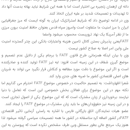
دانه ای ازهمان زنجیره بی اختیار است اما با همه این شرایط نباید بهانه بدست آنها داد
تا تهدیدات و تصمیمات شدید بر علیه ایران اتخاذ کنند.
وی در ادامه توضیح داد که شرایط استراتژیک ایران به گونه ایست که مرز جغرافیایی
ایران با مرز امنیت ما متفاوت است وامروز سپاه قدس بعنوان حافظ امنیت برون مرزی
ما از نظر آمریکا یک نهاد تروریست محسوب میشود وامضا
FATFیعنی پذیرش بستن کانال تامین هزینه واعتبارات بانکی این چتر گسترده امنیت
ملی واین امر اصلا به صلاح کشور نیست .
وی با بیان اینکه همزمانی طرح قانون FATF با برجام یکی از دلایل عدم تصمیم و
موضع گیری شفاف در این زمینه است افزود: لبه تیز FATF تولید کننده و صادرکننده
است و اگر این موضوع با دقت مورد مطالعه و کنکاش قرار نگیرد می تواند به شریان
های اصلی اقتصادی کشور ما ضربه های جدی وارد کند.
شعرا اظهارداشت: به تصمیم حاکمیت در خصوص موضوع FATF احترام می گذاریم اما
نکته مهم در این موضوع برای فعالان بخش خصوصی این است که تعامل با دنیا
نیازمند برخورداری از زبان مشترک است که که این موضوع یکی از اصول تجاری است
و در این زمینه نیز حقوق‌دان‌های ما باید زبان مشترک در موضوع FATF را ایجاد کنند.
عضو هیات نمایندگان اتاق بازرگانی فارس با اشاره به راستی آزمایی تاثیر اقتصادی
FATFدر کشور اضافه کرد:متاسفانه در کشور ما همه تصمیمات سیاسی گرفته میشود لذا
هنوز یک مرجع عالی بطور مستقل وبی طرف مشخص نکرده است که پیوستن به این