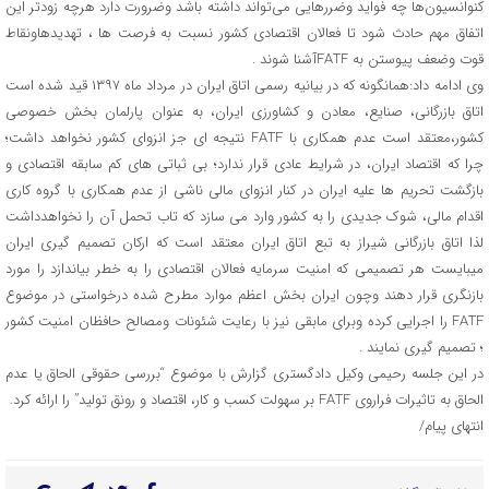
کنوانسیون‌ها چه فواید وضررهایی می‌تواند داشته باشد وضرورت دارد هرچه زودتر این
اتفاق مهم حادث شود تا فعالان اقتصادی کشور نسبت به فرصت ها ، تهدیدهاونقاط
قوت وضعف پیوستن به FATFآشنا شوند .
وی ادامه داد:همانگونه که در بیانیه رسمی اتاق ایران در مرداد ماه ۱۳۹۷ قید شده است
اتاق بازرگانی، صنایع، معادن و کشاورزی ایران، به عنوان پارلمان بخش خصوصی
کشور،معتقد است عدم همکاری با FATF نتیجه ای جز انزوای کشور نخواهد داشت؛
چرا که اقتصاد ایران، در شرایط عادی قرار ندارد؛ بی ثباتی های کم سابقه اقتصادی و
بازگشت تحریم ها علیه ایران در کنار انزوای مالی ناشی از عدم همکاری با گروه کاری
اقدام مالی، شوک جدیدی را به کشور وارد می سازد که تاب تحمل آن را نخواهدداشت
لذا اتاق بازرگانی شیراز به تبع اتاق ایران معتقد است که ارکان تصمیم گیری ایران
میبایست هر تصمیمی که امنیت سرمایه فعالان اقتصادی را به خطر بیاندازد را مورد
بازنگری قرار دهند وچون ایران بخش اعظم موارد مطرح ‌شده درخواستی در موضوع
FATF را اجرایی کرده وبرای مابقی نیز با رعایت شئونات ومصالح حافظان امنیت کشور
؛ تصمیم گیری نمایند .
در این جلسه رحیمی وکیل دادگستری گزارش با موضوع “بررسی حقوقی الحاق یا عدم
الحاق به تاثیرات فراروی FATF بر سهولت کسب و کار، اقتصاد و رونق تولید” را ارائه کرد.
انتهای پیام/