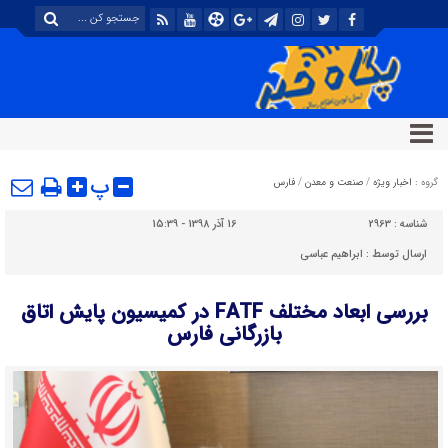
پ
گروه :
اخبار ویژه
/
صنعت و معدن
/
فارس
شناسه :
2963
16 آذر 1398 - 15:39
ارسال توسط :
ابراهیم عباسی
بررسی ابعاد مختلف FATF در کمیسیون پایش اتاق
بازرگانی فارس