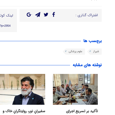
اشتراک گذاری :
لینک کوتا
r/?p=2954
برچسب ها
شیراز
علوم پزشکی
نوشته های مشابه
تأکید بر تسریع اجرای
سفیرانِ نور، روایتگرانِ خاک و