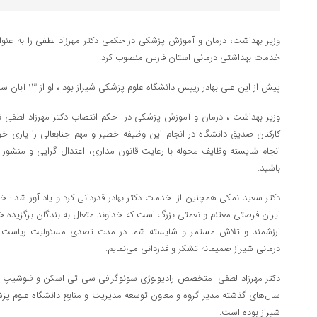
وزیر بهداشت، درمان و آموزش پزشکی در حکمی دکتر مهرزاد لطفی را به عنو
خدمات بهداشتی درمانی استان فارس منصوب کرد.
پیش از این علی بهادر رییس دانشگاه علوم پزشکی شیراز بود ، او از ۱۳ آبان سال ۹۶ در این مسوولیت قرار داشت.
وزیر بهداشت ، درمان و آموزش پزشکی در حکم انتصاب دکتر مهرزاد لطفی 
کارکنان صدیق دانشگاه در انجام این وظیفه خطیر و مهم جنابعالی را یاری خوا
انجام شایسته وظایف محوله با رعایت قانون مداری­، اعتدال گرایی و منشور ا
باشید.
دکتر سعید نمکی همچنین از خدمات دکتر بهادر قدردانی کرد و یاد آور شد :
ایران فرصتی مغتنم و نعمتی بزرگ است که خداوند متعال به بندگان برگزیده خ
ارزشمند و تلاش مستمر و شایسته شما در مدت تصدی مسئولیت ریاست د
درمانی­ شیراز صمیمانه تشکر و قدردانی می‌نمایم.
دکتر مهرزاد لطفی متخصص رادیولوژی سونوگرافی سی تی اسکن و فلوشیپ ام آ
سال‌های گذشته مدیر گروه و معاون توسعه مدیریت و منابع دانشگاه علوم پز
شیراز بوده است.