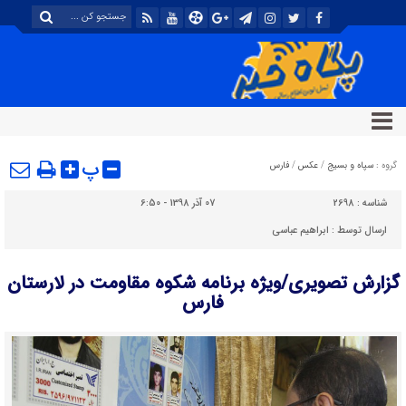
پ
گروه :
سپاه و بسیج
/
عکس
/
فارس
شناسه :
2698
07 آذر 1398 - 6:50
ارسال توسط :
ابراهیم عباسی
گزارش تصویری/ویژه برنامه شکوه مقاومت در لارستان
فارس