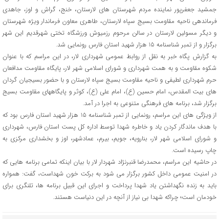
جمشید جعفرپور نماینده مردم شهرستان های لارستان، خنج، گراش و اوز، جاهدی
فرماندهی ناحیه مقاومت بسیج سپاه لارستان، طاهری معاون فرماندار ویژه شهرستان
و دیگر مسولین لارستان در سالن مرحوم رزمیوش ورزشگاه تختی شهرقدیم این شهر
برگزار و از تمبر شناسنامه 15 هزار شهید استان فارس رونمایی شد.
به گزارش پگاه خبر به نقل از روابط عمومی شهرداری لار، در این مراسم که با عنوان
شکوه مقاومت و به همت شهرداری و شورای اسلامی شهر لار، پایگاه مقاومت مدافعان
حرم شهرداری لطیفی و ناحیه مقاومت بسیج سپاه لارستان و با حضور بسیجیان گردان
های بیت المقدس، امام حسین (ع)، امام علی (ع)، کوثر و پایگاههای مقاومت بسیج
برگزار شد، برنامه های فرهنگی متنوعی به اجرا در آمد.
از ویژگی های این مراسم، رونمایی از تمبر شناسنامه 15 هزار شهید استان فارس بود که
با هدف ماندگار کردن یاد و خاطره شهدا توسط اداره کل پست استان فارس، شهرداری
و شورای اسلامی شهر لار، بنارویه، جویم، بیرم، عمادشهر، اوز و بخشداری مرکزی به
چاپ رسیده است.
در حاشیه این مراسم، محمدرضا قنبرنژاد شهردار لار با بیان اینکه تمامی برنامه هایی که
در امنیت عمومی داخل کشور برگزار می شود به برکت خون شهداست، گفت: همواره
باید به زنده نگهداشتن یاد شهدا پرداخت و اجرای این قبیل برنامه ها، تلنگری برای
خودمان است؛ چراکه شهدا بی نیاز از آنچه در این دنیاست هستند.