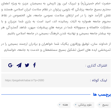
حضرت امام خمینی(ره) و تبریک این روز تاریخی به بسیجیان عزیز، به ویژه اعضای
محترم بسیج جامعه پزشکی که بازویی پرتوان در نظام سلامت ایران اسلامی هستند و
نقش کارآمد خود را در امر ارتقای سلامت عمومی جامعه، علی الخصوص در نقاط
محروم جامعه همواره به اثبات رسانیده اند، امید است به یاری شما عزیزان و با
مشارکت خالصانه و مسوولانه شما در عرصه های پیشرفت میهن، شاهد گستردگی هر
چه بیشتر جامعه بسیجی و نهادینه شدن فرهنگ بسیجی در جامعه اسلامی باشیم.
از خداوند منان، توفیق روزافزون یکایک شما خواهران و برادران ارجمند بسیجی را در
ثمربخشی ایده های اصیل تشکیل بسیج مستضعفان و خدمت به جامعه، خواستارم.
اشتراک گذاری :
لینک کوتاه :
https://pegahekhabar.ir/?p=2680
برچسب ها
بسیج
علوم پزشکی
هفته