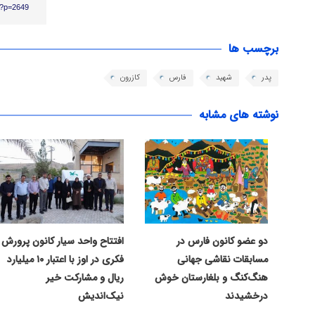
r/?p=2649
برچسب ها
پدر
شهید
فارس
کازرون
نوشته های مشابه
دو عضو کانون فارس در
افتتاح واحد سیار کانون پرورش
مسابقات نقاشی جهانی
فکری در اوز با اعتبار ۱۰ میلیارد
هنگ‌کنگ و بلغارستان خوش
ریال و مشارکت خیر
درخشیدند
نیک‌اندیش