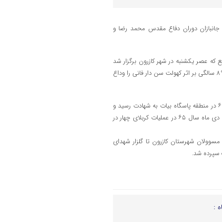
جانبازان دوران دفاع مقدس محمد رضا و
ع که عصر یکشنبه در شهر کازرون برگزار شد
به خبرنگاران اظهار داشت: شادروان نجف ملک‌زاده، روز دوم آذرماه ۹۸ در سن ۸۹ سالگی بر اثر کهولت سن دار فانی را وداع
احد رضا زاده افزود: بسیجی شهید محمد جواد ملک‌زاده، بیستم تیرماه سال ۶۴ در منطقه پاسگاه بیات به شهادت رسید و
محمد هاشم ملک‌زاده برادر این شهید بزرگوار که او نیز عضو بسیج بود، چهارم دی ماه سال ۶۵ در عملیات کربلای چهار در
مسوولان شهرستان کازرون تا گلزار شهدای
 سپرده شد.
ه :