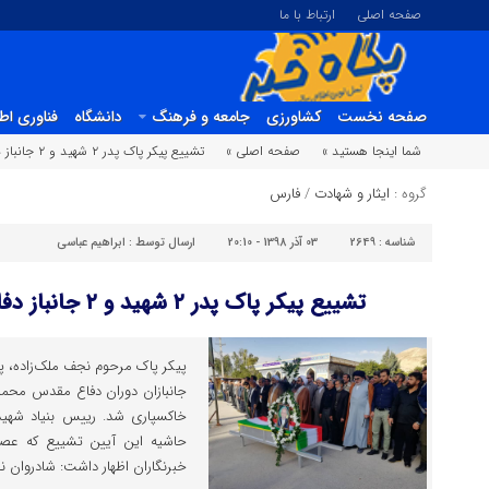
صفحه اصلی
ارتباط با ما
صفحه نخست
کشاورزی
جامعه و فرهنگ
دانشگاه
فناوری اط
شما اینجا هستید »
صفحه اصلی »
تشییع پیکر پاک پدر ۲ شهید و ۲ جانباز دفاع مقدس در کازرون
گروه :
ایثار و شهادت
/
فارس
شناسه :
2649
03 آذر 1398 - 20:10
ارسال توسط :
ابراهیم عباسی
تشییع پیکر پاک پدر ۲ شهید و ۲ جانباز دفاع مقدس در کازرون
پیکر پاک مرحوم نجف ملک‌زاده، 
جانبازان دوران دفاع مقدس محمد 
خاکسپاری شد. رییس بنیاد شهید و
حاشیه این آیین تشییع که عصر 
خبرنگاران اظهار داشت: شادروان ن