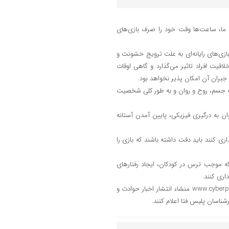
ما، ساعت‌ها وقت خود را صرف بازی‌های
ازی‌های رایانه‌ای به علت ترویج خشونت و
قیت افراد تاثیر می‌گذارد و گاهی اوقات
ه جبران آن امکان پذیر نخواهد بود.
 به جسم، روح و روان و به طور کلی شخصیت
ان به درگیری فیزیکی، پایین آمدن آستانه
اری كنند باید دقت داشته باشند که بازی را
 که موجب ترس در کودکان، ایجاد رفتارهای
اری كنند.
سرهنگ “سلیمانی”خاطر نشان كرد:سایت پلیس فتا به آدرس اینترنتی www.cyberpolice.ir منشاء انتشار اخبار حوادث و
اسان پلیس فتا اعلام كنند.