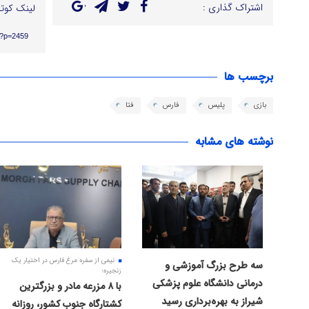
اشتراک گذاری :
لینک کوتا
r/?p=2459
برچسب ها
بازی
پلیس
فارس
فتا
نوشته های مشابه
نیمی از سفره مرغ فارس در اختیار یک
سه طرح بزرگ آموزشی و
زنجیره؛
درمانی دانشگاه علوم پزشکی
با ۸ مزرعه مادر و بزرگترین
شیراز به بهره‌برداری رسید
کشتارگاه جنوب کشور، روزانه