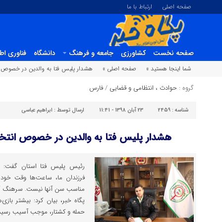
صفحه اصلی
ارتباط با ما
صفحه نخست
کشاورزی
جامعه و فرهنگ
دانشگاه
فناوری اط
شما اینجا هستید »
صفحه اصلی »
هشدار پلیس فتا به والدین در خصوص انت
گروه :
حوادث ، انتظامی و قضایی
/
فارس
شناسه :
2459
23 آبان 1398 - 11:41
ارسال توسط :
ابراهیم عباسی
هشدار پلیس فتا به والدین در خصوص انتخاب
رئیس پلیس فتا استان گفت: 
فرزندان ما، ساعت‌ها وقت خود را
مناسب سن ‌آنها نیست. سرهنگ “ح
پگاه خبر، بيان كرد: بیشتر بازی
حمله و کشتار، موجب آسیب رسیدن 