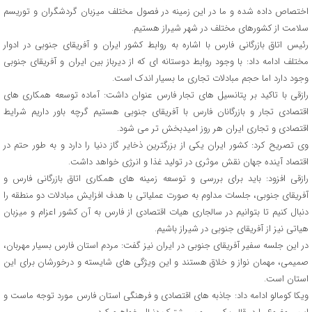
اختصاص داده شده و ما در این زمینه در فصول مختلف میزبان گردشگران و توریسم
سلامت از کشورهای مختلف در شهر شیراز هستیم.
رئیس اتاق بازرگانی فارس با اشاره به روابط کشور ایران و آفریقای جنوبی در ادوار
مختلف ادامه داد: با وجود روابط دوستانه ای که از دیرباز بین ایران و آفریقای جنوبی
وجود دارد اما حجم مبادلات تجاری ما بسیار اندک است.
رازقی با تاکید بر پتانسیل های تجار فارس عنوان داشت: آماده توسعه همکاری های
اقتصادی تجار و بازرگانان فارس با آفریقای جنوبی هستیم گرچه باور داریم شرایط
اقتصادی و تجاری ایران هر روز امیدبخش تر می شود.
وی تصریح کرد: کشور ایران یکی از بزرگترین ذخایر گاز دنیا را دارد و به طور حتم در
اقتصاد آینده جهان نقش موثری در تولید غذا و انرژی خواهد داشت.
رازقی افزود: باید برای بررسی و توسعه زمینه های همکاری اتاق بازرگانی فارس و
آفریقای جنوبی، جلسات مداوم به صورت عملیاتی با هدف افزایش مبادلات دو منطقه را
دنبال کنیم تا بتوانیم در سالجاری هیات اقتصادی از فارس به آن کشور اعزام و میزبان
هیاتی نیز از آفریقای جنوبی در شیراز باشیم.
در این جلسه سفیر آفریقای جنوبی در ایران نیز گفت: مردم استان فارس بسیار مهربان،
صمیمی، مهمان نواز و خلاق هستند و این ویژگی های شایسته و درخورشان برای این
استان است.
ویکا کومالو ادامه داد: جاذبه های اقتصادی و فرهنگی استان فارس مورد توجه ماست و