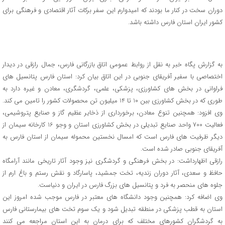
دوران سخت در کنار ما بودند که امیدوارم این سفر برکات آثار اقتصادی و فرهنگی برای
کشور ایران استان فارس داشته باشد.
به گزارش پگاه خبر به نقل از روابط عمومی اتاق بازرگانی فارس، جمال رازقی در دیدار
اختصاصی با سفیر آفریقای جنوبی در این اتاق بیان کرد: استان فارس پتانسیل های
فراوانی در بخش های کشاورزی، پزشکی، علمی، گردشگری، معادن و غیره دارد به
طوری که در بخش کشاورزی بین 10 تا 14 میلیون تن محصولات کشور را تامین می کند.
وی افزود: همچنین تنوع معادن، برخورداری از ذخایر عظیم گاز و صنایع پتروشیمی،
فعالیت 700 واحد صنایع تبدیلی در بخش کشاورزی استان و وجو 16 کارخانه سیمان از
دیگر ظرفیت های فارس است که امسال نخستین محموله سیمان از استان فارس به
آفریقای جنوبی صادر شده است.
رازقی اظهارداشت: در بخش فرهنگی و گردشگری نیز وجود آثار تاریخی مانند آرامگاه
حافظ و سعدی، آثار دوران زندیه، تخت جمشید، پاسارگاد و نقش رستم و باغ ارم از
جلوه های منحصر به فرد و پتانسیل های بزرگ فارس در ایران و دنیاست.
وی اضافه کرد: همچنین وجود دانشگاه های معتبر در فارس موجب شده امروز این
استان به قطب پزشکی در منطقه تبدیل شود و یک سوم تخت های بیمارستانی فارس
به گردشگران کشورهای مختلف که برای درمان به این استان مراجعه می کنند