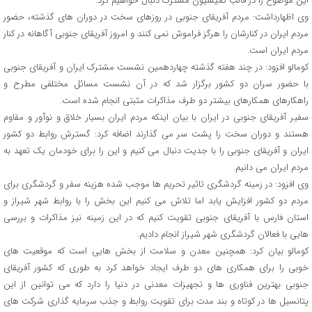
این موضوع را در قالب کمیسیون مشترک دنبال خواهیم کرد.
وی اظهارداشت: مردم آفریقای جنوبی در روزهای سخت در دوران های گذشته، حضور
مردم ایران در کنارشان را هرگز فراموش نمی کنند و امروز آفریقای جنوبی آگاهانه در کنار
مردم ایران است.
کومالو افزود: در چند هفته گذشته چهاردهمین نشست مشترک ایران و آفریقای جنوبی
با حضور سران دو کشور برگزار شد که در آن نشست مسائل مختلفی مطرح و
راهکارهای همکارهای بیشتر دو طرف مذاکرات مثبتی انجام شده است.
سفیر آفریقای جنوبی در ایران با بیان اینکه مردم ایران بسیار خلاق و نوآور و مقاوم
هستند و دوران سخت را پشت سر می گذارند اضافه کرد: گسترش روابط دو کشور
ایران و آفریقای جنوبی را با جدیت دنبال می کنیم و این را برای خودمان یک تعهد به
مردم ایران می دانیم.
وی افزود: در زمینه گردشگری تاثیر تحریم ها موجب شده هزینه سفر و گردشگری برای
مردم دو کشور افزایش یابد اما تلاش می کنیم این بخش را با روابط شهر شیراز و
استان فارس با آفریقای جنوبی تقویت کنیم که در این زمینه نیز مذاکرات و بررسی
هایی با فعالان گردشگری شهر شیراز انجام دادیم.
کومالو بیان کرد: همچنین معدن و سلامت از بخش هایی است که موقعیت های
خوبی را برای همکاری های دو طرف ایجاد خواهد کرد به طوری که کشور آفریقای
جنوبی بهترین فناوری ها و تجهیزات معدنی در دنیا را دارد که می توانین از این
پتانسیل ها در کوتاه و بند مدت برای تقویت روابط و جذب سرمایه گذاری شرکت های