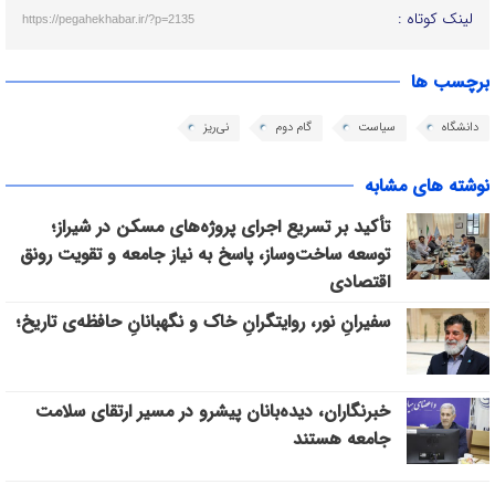
لینک کوتاه :
https://pegahekhabar.ir/?p=2135
برچسب ها
دانشگاه
سیاست
گام دوم
نی‌ریز
نوشته های مشابه
تأکید بر تسریع اجرای پروژه‌های مسکن در شیراز؛
توسعه ساخت‌وساز، پاسخ به نیاز جامعه و تقویت رونق
اقتصادی
سفیرانِ نور، روایتگرانِ خاک و نگهبانانِ حافظه‌ی تاریخ؛
خبرنگاران، دیده‌بانان پیشرو در مسیر ارتقای سلامت
جامعه هستند