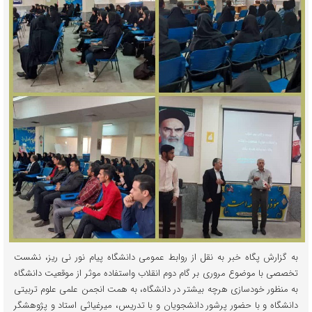
به گزارش پگاه خبر به نقل از روابط عمومی دانشگاه پیام نور نی ریز، نشست
تخصصی با موضوع مروری بر گام دوم انقلاب واستفاده موثر از موقعیت دانشگاه
به منظور خودسازی هرچه بیشتر در دانشگاه، به همت انجمن علمی علوم تربیتی
دانشگاه و با حضور پرشور دانشجویان و با تدریس، میرغیاثی استاد و پژوهشگر