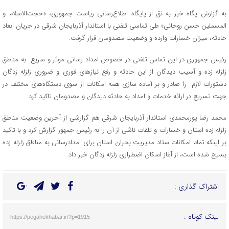
به گزارش پگاه خبر به نق از پایگاه اطلاع‌رسانی ریاست جمهوری، «حجت‌الاسلام و
المسملین حسن روحانی» طی تماسی تلفنی با استاندار آذربایجان شرقی در جریان ابعاد
حادثه، میزان خسارات وارده و وضعیت مصدومان قرار گرفت.
رئیس جمهوری در این تماس تلفنی در خصوص امداد رسانی موثر و سریع به مناطق
زلزله زده و آسیب دیدگان از این حادثه و رفع نیازهای فوری و ضروری زلزله زدگان
دستورات لازم را صادر و بر آماده سازی همه امکانات از سوی دستگاه‌های مختلف در
جهت تسریع در ارائه خدمات و امداد به حادثه دیدگان و مصدومان تاکید کرد.
محمد رضا پورمحمدی استاندار آذربایجان شرقی هم گزارشی از آخرین وضعیت مناطق
زلزله زده استان و خسارات و تلفات ناشی از آن را به رئیس جمهور گزارش کرد و با تاکید
بر اینکه تمام امکانات ستاد مدیریت بحران استان برای امدادرسانی به مناطق زلزله زده
بسیج شده است، از آغاز اسکان اضطراری زلزله زدگان خبر داد.
اشتراک گذاری :
لینک کوتاه :
https://pegahekhabar.ir/?p=1915