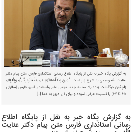
به گزارش پگاه خبر به نقل از پایگاه اطلاع رسانی استانداری فارس متن پیام دکتر
عنایت الله رحیمی به شرح زیر است: الَّذِینَ إِذَا أَصَابَتْهُمْ مُصِیبَةٌ قَالُوا إِنَّا لِلَّهِ وَإِنَّا إِلَیْهِ
رَاجِعُونَ درگذشت زنده یاد محمد جعفر نجفی علمی،استاندار اسبق فارس (سالهای
65 تا 67) را تسلیت عرض نموده و برای آن عزیز به خدا […]
به گزارش پگاه خبر به نقل از پایگاه اطلاع
رسانی استانداری فارس متن پیام دکتر عنایت