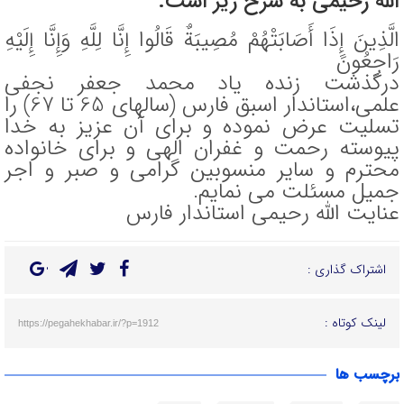
الله رحیمی به شرح زیر است:
الَّذِینَ إِذَا أَصَابَتْهُمْ مُصِیبَةٌ قَالُوا إِنَّا لِلَّهِ وَإِنَّا إِلَیْهِ
رَاجِعُونَ
درگذشت زنده یاد محمد جعفر نجفی
علمی،استاندار اسبق فارس (سالهای 65 تا 67) را
تسلیت عرض نموده و برای آن عزیز به خدا
پیوسته رحمت و غفران الهی و برای خانواده
محترم و سایر منسوبین گرامی و صبر و اجر
جمیل مسئلت می نمایم.
عنایت الله رحیمی استاندار فارس
اشتراک گذاری :
لینک کوتاه :
https://pegahekhabar.ir/?p=1912
برچسب ها