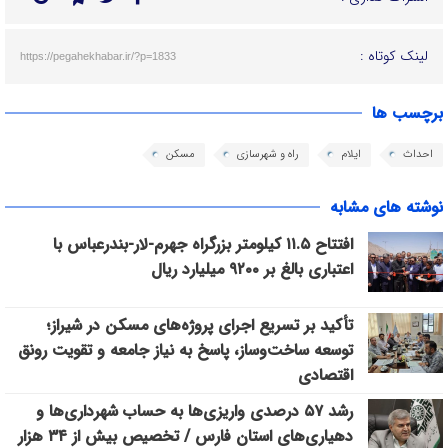
لینک کوتاه :
https://pegahekhabar.ir/?p=1833
برچسب ها
احداث
ایلام
راه و شهرسازی
مسکن
نوشته های مشابه
افتتاح ۱۱.۵ کیلومتر بزرگراه جهرم-لار-بندرعباس با
اعتباری بالغ بر ۹۲۰۰ میلیارد ریال
تأکید بر تسریع اجرای پروژه‌های مسکن در شیراز؛
توسعه ساخت‌وساز، پاسخ به نیاز جامعه و تقویت رونق
اقتصادی
رشد ۵۷ درصدی واریزی‌ها به حساب شهرداری‌ها و
دهیاری‌های استان فارس / تخصیص بیش از ۳۴ هزار