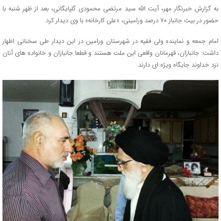
به گزارش خبرنگار مهر، آیت الله سید مرتضی محمودی گلپایگانی، بعد از ظهر شنبه با
حضور در بیت جانباز ۷۰ درصد ورامینی، «علی کارخانه» با وی دیدار کرد.
امام جمعه و نماینده ولی فقیه در شهرستان ورامین در این دیدار طی سخنانی اظهار
داشت: جانبازان، قهرمانان واقعی این ملت هستند و قطعا جانبازان و خانواده های آنان
نزد خداوند جایگاه ویژه ای دارند.