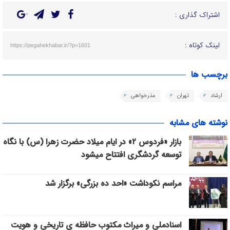
اشتراک گذاری :
لینک کوتاه :
https://pegahekhabar.ir/?p=1601
برچسب ها
ارشاد
تهران
عذرخواهی
نوشته های مشابه
بازار «فردوس ۲» در ایام میلاد حضرت زهرا (س) با نگاه
توسعه گردشگری افتتاح میشود
مراسم نکوداشت «احد ده بزرگی» برگزار شد
اسنادملی و میراث مکتوب حافظه ی تاریخی و هویت